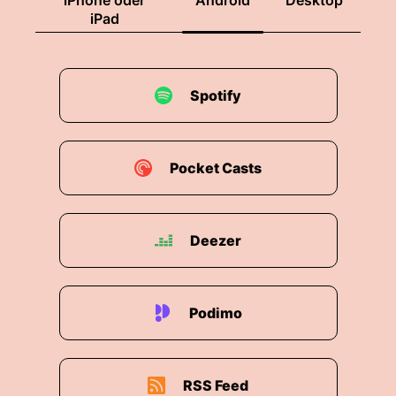
iPhone oder
Android
Desktop
iPad
Spotify
Pocket Casts
Deezer
Podimo
RSS Feed